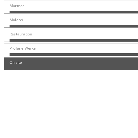
Marmor
Malerei
Restauration
Profane Werke
On site